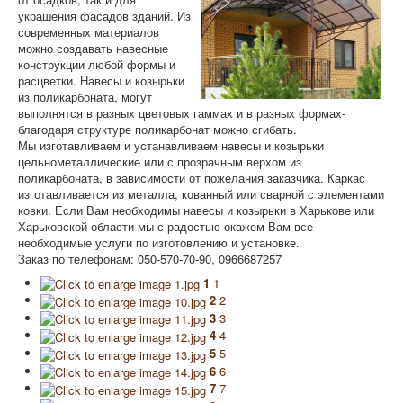
украшения фасадов зданий. Из
Сотрудничество
современных материалов
можно создавать навесные
конструкции любой формы и
расцветки. Навесы и козырьки
из поликарбоната, могут
выполнятся в разных цветовых гаммах и в разных формах-
благодаря структуре поликарбонат можно сгибать.
Мы изготавливаем и устанавливаем навесы и козырьки
цельнометаллические или с прозрачным верхом из
поликарбоната, в зависимости от пожелания заказчика. Каркас
изготавливается из металла, кованный или сварной с элементами
ковки. Если Вам необходимы навесы и козырьки в Харькове или
Харьковской области мы с радостью окажем Вам все
необходимые услуги по изготовлению и установке.
Заказ по телефонам: 050-570-70-90, 0966687257
1
1
2
2
3
3
4
4
5
5
6
6
7
7