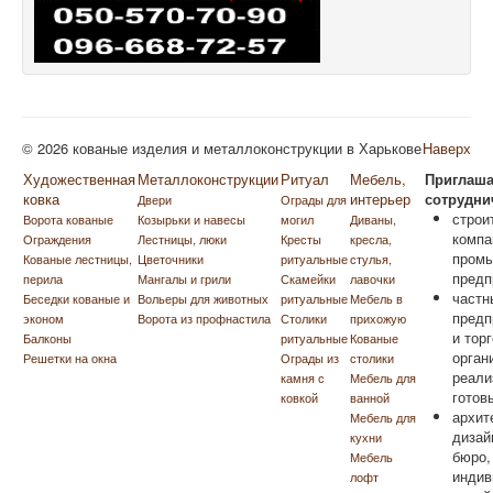
© 2026 кованые изделия и металлоконструкции в Харькове
Наверх
Художественная
Металлоконструкции
Ритуал
Мебель,
Приглаша
ковка
интерьер
сотрудни
Двери
Ограды для
строи
Ворота кованые
Козырьки и навесы
могил
Диваны,
компа
Ограждения
Лестницы, люки
Кресты
кресла,
пром
Кованые лестницы,
Цветочники
ритуальные
стулья,
предп
перила
Мангалы и грили
Скамейки
лавочки
частн
Беседки кованые и
Вольеры для животных
ритуальные
Мебель в
предп
эконом
Ворота из профнастила
Столики
прихожую
и тор
Балконы
ритуальные
Кованые
орган
Решетки на окна
Ограды из
столики
реали
камня с
Мебель для
готов
ковкой
ванной
архит
Мебель для
дизай
кухни
бюро,
Мебель
индив
лофт