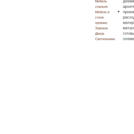
дизай
Мебель
архит
спальня
произ
Мебель в
расхо
стиле
матер
прованс
метал
Зеркала
готов
Декор
элеме
Светильники