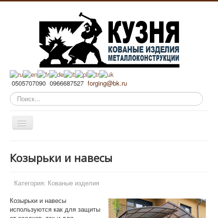
0505707090 0966687527
forging@bk.ru
Искать...
Включить/
выключить
навигацию
Главная
Козырьки и навесы
Художественная ковка
Металлоконструкции
Категория:
Кованые изделия
Мебель, интерьер
Козырьки и навесы
используются как для защиты
Ритуал
от осадков, так и для